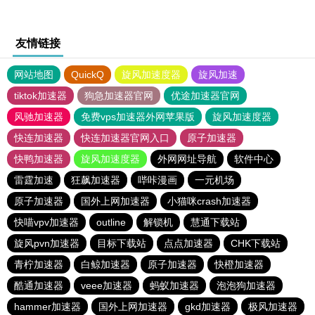
友情链接
网站地图
QuickQ
旋风加速度器
旋风加速
tiktok加速器
狗急加速器官网
优途加速器官网
风驰加速器
免费vps加速器外网苹果版
旋风加速度器
快连加速器
快连加速器官网入口
原子加速器
快鸭加速器
旋风加速度器
外网网址导航
软件中心
雷霆加速
狂飙加速器
哔咔漫画
一元机场
原子加速器
国外上网加速器
小猫咪crash加速器
快喵vpv加速器
outline
解锁机
慧通下载站
旋风pvn加速器
目标下载站
点点加速器
CHK下载站
青柠加速器
白鲸加速器
原子加速器
快橙加速器
酷通加速器
veee加速器
蚂蚁加速器
泡泡狗加速器
hammer加速器
国外上网加速器
gkd加速器
极风加速器