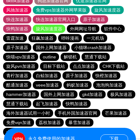
tiktok加速器
狗急加速器官网
优途加速器官网
风驰加速器
免费vps加速器外网苹果版
旋风加速度器
快连加速器
快连加速器官网入口
原子加速器
快鸭加速器
旋风加速度器
外网网址导航
软件中心
雷霆加速
狂飙加速器
哔咔漫画
一元机场
原子加速器
国外上网加速器
小猫咪crash加速器
快喵vpv加速器
outline
解锁机
慧通下载站
旋风pvn加速器
目标下载站
点点加速器
CHK下载站
青柠加速器
白鲸加速器
原子加速器
快橙加速器
酷通加速器
veee加速器
蚂蚁加速器
泡泡狗加速器
hammer加速器
国外上网加速器
gkd加速器
极风加速器
慧通下载站
起飞加速器
快鸭加速器
海外加速器试用一小时
手机外国加速器官网
芒果加速器
免费vqn加速
荔枝加速器
暴雪加速器
十大免费加速神器
永久免费使用的加速器
下载