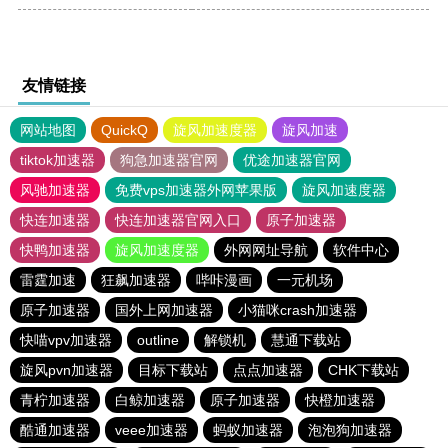
友情链接
网站地图
QuickQ
旋风加速度器
旋风加速
tiktok加速器
狗急加速器官网
优途加速器官网
风驰加速器
免费vps加速器外网苹果版
旋风加速度器
快连加速器
快连加速器官网入口
原子加速器
快鸭加速器
旋风加速度器
外网网址导航
软件中心
雷霆加速
狂飙加速器
哔咔漫画
一元机场
原子加速器
国外上网加速器
小猫咪crash加速器
快喵vpv加速器
outline
解锁机
慧通下载站
旋风pvn加速器
目标下载站
点点加速器
CHK下载站
青柠加速器
白鲸加速器
原子加速器
快橙加速器
酷通加速器
veee加速器
蚂蚁加速器
泡泡狗加速器