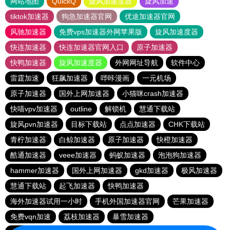
网站地图
QuickQ
旋风加速度器
旋风加速
tiktok加速器
狗急加速器官网
优途加速器官网
风驰加速器
免费vps加速器外网苹果版
旋风加速度器
快连加速器
快连加速器官网入口
原子加速器
快鸭加速器
旋风加速度器
外网网址导航
软件中心
雷霆加速
狂飙加速器
哔咔漫画
一元机场
原子加速器
国外上网加速器
小猫咪crash加速器
快喵vpv加速器
outline
解锁机
慧通下载站
旋风pvn加速器
目标下载站
点点加速器
CHK下载站
青柠加速器
白鲸加速器
原子加速器
快橙加速器
酷通加速器
veee加速器
蚂蚁加速器
泡泡狗加速器
hammer加速器
国外上网加速器
gkd加速器
极风加速器
慧通下载站
起飞加速器
快鸭加速器
海外加速器试用一小时
手机外国加速器官网
芒果加速器
免费vqn加速
荔枝加速器
暴雪加速器