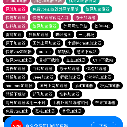
tiktok加速器
狗急加速器官网
优途加速器官网
风驰加速器
免费vps加速器外网苹果版
旋风加速度器
快连加速器
快连加速器官网入口
原子加速器
快鸭加速器
旋风加速度器
外网网址导航
软件中心
雷霆加速
狂飙加速器
哔咔漫画
一元机场
原子加速器
国外上网加速器
小猫咪crash加速器
快喵vpv加速器
outline
解锁机
慧通下载站
旋风pvn加速器
目标下载站
点点加速器
CHK下载站
青柠加速器
白鲸加速器
原子加速器
快橙加速器
酷通加速器
veee加速器
蚂蚁加速器
泡泡狗加速器
hammer加速器
国外上网加速器
gkd加速器
极风加速器
慧通下载站
起飞加速器
快鸭加速器
海外加速器试用一小时
手机外国加速器官网
芒果加速器
免费vqn加速
荔枝加速器
暴雪加速器
十大免费加速神器
永久免费使用的加速器
下载