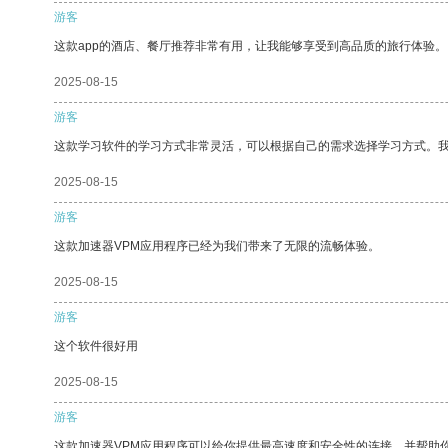
游客
这款app的酒店、餐厅推荐非常有用，让我能够享受到高品质的旅行体验。
2025-08-15
游客
这款学习软件的学习方式非常灵活，可以根据自己的需求选择学习方式。
2025-08-15
游客
这款加速器VPM应用程序已经为我们带来了无限的流畅体验。
2025-08-15
游客
这个软件很好用
2025-08-15
游客
这款加速器VPM应用程序可以给你提供最高速度和安全性的连接，并帮助