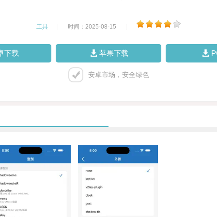
工具
|
时间：2025-08-15
|
卓下载
苹果下载
安卓市场，安全绿色