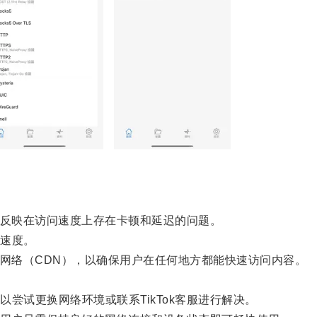
户反映在访问速度上存在卡顿和延迟的问题。
速度。
输网络（CDN），以确保用户在任何地方都能快速访问内容。
试更换网络环境或联系TikTok客服进行解决。