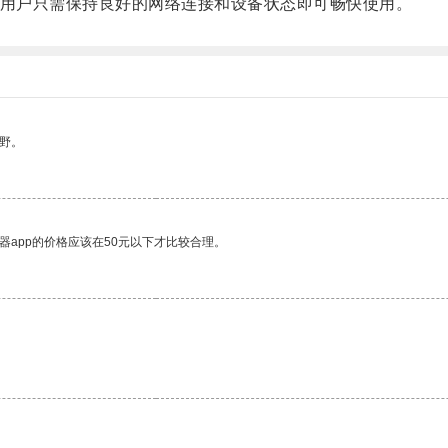
，用户只需保持良好的网络连接和设备状态即可畅快使用。
野。
器app的价格应该在50元以下才比较合理。