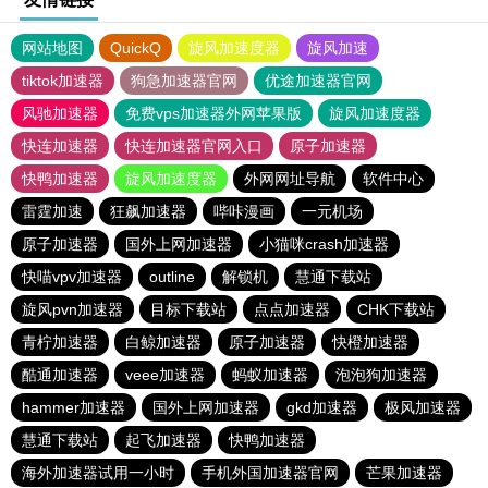
网站地图
QuickQ
旋风加速度器
旋风加速
tiktok加速器
狗急加速器官网
优途加速器官网
风驰加速器
免费vps加速器外网苹果版
旋风加速度器
快连加速器
快连加速器官网入口
原子加速器
快鸭加速器
旋风加速度器
外网网址导航
软件中心
雷霆加速
狂飙加速器
哔咔漫画
一元机场
原子加速器
国外上网加速器
小猫咪crash加速器
快喵vpv加速器
outline
解锁机
慧通下载站
旋风pvn加速器
目标下载站
点点加速器
CHK下载站
青柠加速器
白鲸加速器
原子加速器
快橙加速器
酷通加速器
veee加速器
蚂蚁加速器
泡泡狗加速器
hammer加速器
国外上网加速器
gkd加速器
极风加速器
慧通下载站
起飞加速器
快鸭加速器
海外加速器试用一小时
手机外国加速器官网
芒果加速器