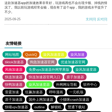
这款加速器app的加速效果非常好，玩游戏再也不会出现卡顿、掉线的情
况了。我以前玩游戏经常会输，现在有了这个app，我的游戏水平提升了
不少。
2025-09-25
支持
[0]
反对
[0]
友情链接
网站地图
QuickQ
旋风加速度器
旋风加速
tiktok加速器
狗急加速器官网
优途加速器官网
风驰加速器
免费vps加速器外网苹果版
旋风加速度器
快连加速器
快连加速器官网入口
原子加速器
快鸭加速器
旋风加速度器
外网网址导航
软件中心
雷霆加速
狂飙加速器
哔咔漫画
一元机场
原子加速器
国外上网加速器
小猫咪crash加速器
快喵vpv加速器
outline
解锁机
慧通下载站