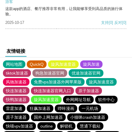
游客
这款app的酒店、餐厅推荐非常有用，让我能够享受到高品质的旅行体
验。
2025-10-17
支持
[0]
反对
[0]
友情链接
网站地图
QuickQ
旋风加速度器
旋风加速
tiktok加速器
狗急加速器官网
优途加速器官网
风驰加速器
免费vps加速器外网苹果版
旋风加速度器
快连加速器
快连加速器官网入口
原子加速器
快鸭加速器
旋风加速度器
外网网址导航
软件中心
雷霆加速
狂飙加速器
哔咔漫画
一元机场
原子加速器
国外上网加速器
小猫咪crash加速器
快喵vpv加速器
outline
解锁机
慧通下载站