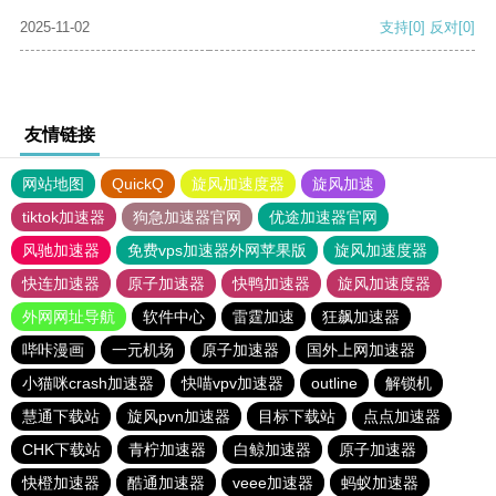
2025-11-02
支持
[0]
反对
[0]
友情链接
网站地图
QuickQ
旋风加速度器
旋风加速
tiktok加速器
狗急加速器官网
优途加速器官网
风驰加速器
免费vps加速器外网苹果版
旋风加速度器
快连加速器
原子加速器
快鸭加速器
旋风加速度器
外网网址导航
软件中心
雷霆加速
狂飙加速器
哔咔漫画
一元机场
原子加速器
国外上网加速器
小猫咪crash加速器
快喵vpv加速器
outline
解锁机
慧通下载站
旋风pvn加速器
目标下载站
点点加速器
CHK下载站
青柠加速器
白鲸加速器
原子加速器
快橙加速器
酷通加速器
veee加速器
蚂蚁加速器