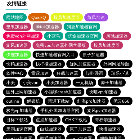
友情链接
网站地图
QuickQ
旋风加速度器
旋风加速
坚果加速器
tiktok加速器
狗急加速器官网
免费vqn外网加速
小蓝鸟
优途加速器官网
风驰加速器
旋风加速器
免费vps加速器外网苹果版
旋风加速度器
快连加速器
快连加速器官网入口
原子加速器
快鸭加速器
快柠檬加速器
旋风加速度器
外网网址导航
软件中心
雷霆加速
狂飙加速器
哔咔漫画
瑞乐小说
小美
小美vpn
小美加速器
一元机场
原子加速器
国外上网加速器
小猫咪crash加速器
快喵vpv加速器
outline
解锁机
慧通下载站
红海pro加速器
优云666
极光vp加速器
手机外国加速器官网
旋风pvn加速器
目标下载站
点点加速器
CHK下载站
青柠加速器
黑洞加速官网
白鲸加速器
原子加速器
快橙加速器
pigcha加速器
酷通加速器
veee加速器
蚂蚁加速器