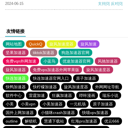
2024-06-15
支持
[0]
反对
[0]
友情链接
网站地图
QuickQ
旋风加速度器
旋风加速
坚果加速器
tiktok加速器
狗急加速器官网
免费vqn外网加速
小蓝鸟
优途加速器官网
风驰加速器
旋风加速器
免费vps加速器外网苹果版
旋风加速度器
快连加速器
快连加速器官网入口
原子加速器
快鸭加速器
快柠檬加速器
旋风加速度器
外网网址导航
软件中心
雷霆加速
狂飙加速器
哔咔漫画
瑞乐小说
小美
小美vpn
小美加速器
一元机场
原子加速器
国外上网加速器
小猫咪crash加速器
快喵vpv加速器
outline
解锁机
慧通下载站
红海pro加速器
优云666