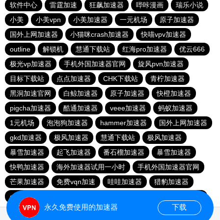
软件中心
雷霆加速
狂飙加速器
哔咔漫画
瑞乐小说
小美
小美vpn
小美加速器
一元机场
原子加速器
国外上网加速器
小猫咪crash加速器
快喵vpv加速器
outline
解锁机
慧通下载站
红海pro加速器
优云666
极光vp加速器
手机外国加速器官网
旋风pvn加速器
目标下载站
点点加速器
CHK下载站
青柠加速器
黑洞加速官网
白鲸加速器
原子加速器
快橙加速器
pigcha加速器
酷通加速器
veee加速器
蚂蚁加速器
1元机场
泡泡狗加速器
hammer加速器
国外上网加速器
gkd加速器
极风加速器
慧通下载站
极风加速器
暴雪加速器
起飞加速器
番石榴加速器
暴雪加速器
快鸭加速器
海外加速器试用一小时
手机外国加速器官网
芒果加速器
免费vqn加速
哇哇加速器
猎豹加速器
gkd加速器
荔枝加速器
暴雪加速器
十大免费加速神器
永久免费使用的加速器
下载