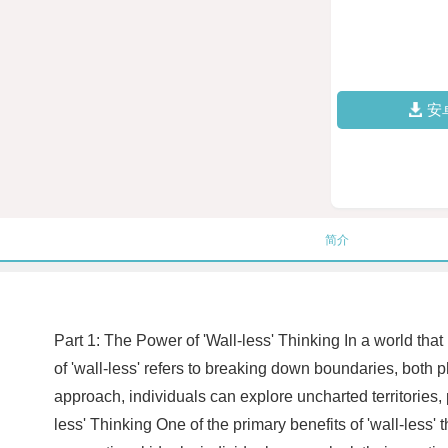
安
简介
Part 1: The Power of 'Wall-less' Thinking In a world that
of 'wall-less' refers to breaking down boundaries, both ph
approach, individuals can explore uncharted territories, 
less' Thinking One of the primary benefits of 'wall-less'