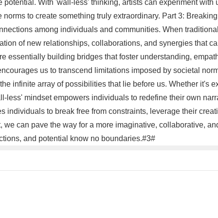
ve potential. With 'wall-less' thinking, artists can experiment w
 norms to create something truly extraordinary. Part 3: Breakin
s connections among individuals and communities. When tradition
ation of new relationships, collaborations, and synergies that c
re essentially building bridges that foster understanding, empa
s' encourages us to transcend limitations imposed by societal norm
infinite array of possibilities that lie before us. Whether it's 
ll-less' mindset empowers individuals to redefine their own narra
tes individuals to break free from constraints, leverage their cre
set, we can pave the way for a more imaginative, collaborative, an
ctions, and potential know no boundaries.#3#