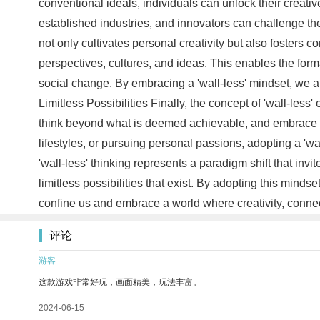
conventional ideals, individuals can unlock their creati
established industries, and innovators can challenge the
not only cultivates personal creativity but also foster
perspectives, cultures, and ideas. This enables the form
social change. By embracing a 'wall-less' mindset, we a
Limitless Possibilities Finally, the concept of 'wall-les
think beyond what is deemed achievable, and embrace the 
lifestyles, or pursuing personal passions, adopting a 'wa
'wall-less' thinking represents a paradigm shift that invi
limitless possibilities that exist. By adopting this mind
confine us and embrace a world where creativity, conne
评论
游客
这款游戏非常好玩，画面精美，玩法丰富。
2024-06-15