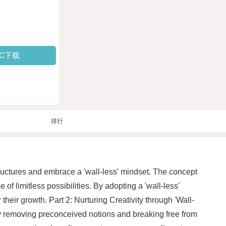
PC下载
排行
 structures and embrace a 'wall-less' mindset. The concept
of limitless possibilities. By adopting a 'wall-less'
their growth. Part 2: Nurturing Creativity through 'Wall-
s. By removing preconceived notions and breaking free from