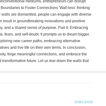
ith unconventional mediums, entrepreneurs can disrupt
g Boundaries to Foster Connections 'Wall-less' thinking
al walls are dismantled, people can engage with diverse
an result in groundbreaking innovations and positive
thy, and a shared sense of purpose. Part 4: Embracing
s, fears, and self-doubt. It prompts us to dream bigger,
exploring new career paths, embracing alternative
tives and live life on their own terms. In conclusion,
ativity, forge meaningful connections, and embrace the
d transformative future. Let us tear down the walls that
支持
[0]
反对
[0]