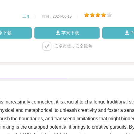
工具
|
时间：2024-06-15
|
卓下载
苹果下载
安卓市场，安全绿色
 is increasingly connected, it is crucial to challenge traditional
ysical and metaphorical, to unleash creativity and foster a sense 
push the boundaries, and transcend limitations that might hinder 
 thinking is the untapped potential it brings to creative pursuit