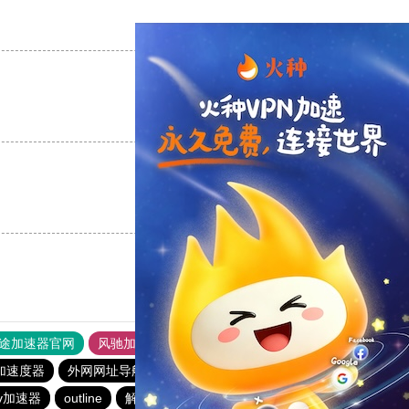
支持
[0]
反对
[0]
支持
[0]
反对
[0]
支持
[0]
反对
[0]
途加速器官网
风驰加速器
旋风加速器
加速度器
外网网址导航
软件中心
雷霆加速
狂飙加速器
v加速器
outline
解锁机
慧通下载站
红海pro加速器