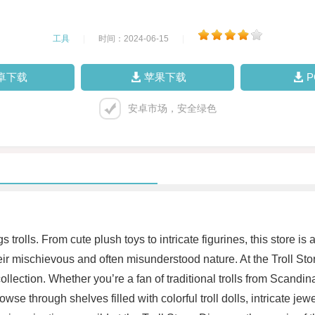
工具
|
时间：2024-06-15
|
卓下载
苹果下载
安卓市场，安全绿色
s trolls. From cute plush toys to intricate figurines, this store is
ir mischievous and often misunderstood nature. At the Troll Store,
ollection. Whether you’re a fan of traditional trolls from Scandi
wse through shelves filled with colorful troll dolls, intricate jew