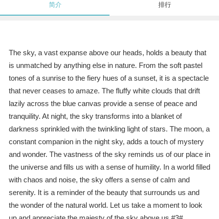
简介
排行
The sky, a vast expanse above our heads, holds a beauty that
is unmatched by anything else in nature. From the soft pastel
tones of a sunrise to the fiery hues of a sunset, it is a spectacle
that never ceases to amaze. The fluffy white clouds that drift
lazily across the blue canvas provide a sense of peace and
tranquility. At night, the sky transforms into a blanket of
darkness sprinkled with the twinkling light of stars. The moon, a
constant companion in the night sky, adds a touch of mystery
and wonder. The vastness of the sky reminds us of our place in
the universe and fills us with a sense of humility. In a world filled
with chaos and noise, the sky offers a sense of calm and
serenity. It is a reminder of the beauty that surrounds us and
the wonder of the natural world. Let us take a moment to look
up and appreciate the majesty of the sky above us.#3#