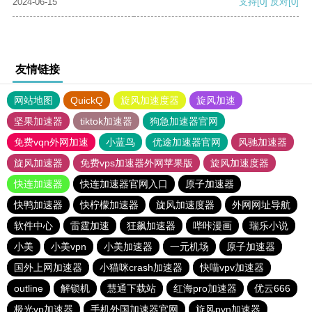
2024-06-15
支持
[0]
反对
[0]
友情链接
网站地图
QuickQ
旋风加速度器
旋风加速
坚果加速器
tiktok加速器
狗急加速器官网
免费vqn外网加速
小蓝鸟
优途加速器官网
风驰加速器
旋风加速器
免费vps加速器外网苹果版
旋风加速度器
快连加速器
快连加速器官网入口
原子加速器
快鸭加速器
快柠檬加速器
旋风加速度器
外网网址导航
软件中心
雷霆加速
狂飙加速器
哔咔漫画
瑞乐小说
小美
小美vpn
小美加速器
一元机场
原子加速器
国外上网加速器
小猫咪crash加速器
快喵vpv加速器
outline
解锁机
慧通下载站
红海pro加速器
优云666
极光vp加速器
手机外国加速器官网
旋风pvn加速器