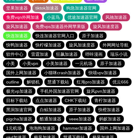
坚果加速器
tiktok加速器
狗急加速器官网
免费vqn外网加速
小蓝鸟
优途加速器官网
风驰加速器
旋风加速器
免费vps加速器外网苹果版
旋风加速度器
快连加速器
快连加速器官网入口
原子加速器
快鸭加速器
快柠檬加速器
旋风加速度器
外网网址导航
软件中心
雷霆加速
狂飙加速器
哔咔漫画
瑞乐小说
小美
小美vpn
小美加速器
一元机场
原子加速器
国外上网加速器
小猫咪crash加速器
快喵vpv加速器
outline
解锁机
慧通下载站
红海pro加速器
优云666
极光vp加速器
手机外国加速器官网
旋风pvn加速器
目标下载站
点点加速器
CHK下载站
青柠加速器
黑洞加速官网
白鲸加速器
原子加速器
快橙加速器
pigcha加速器
酷通加速器
veee加速器
蚂蚁加速器
1元机场
泡泡狗加速器
hammer加速器
国外上网加速器
gkd加速器
极风加速器
慧通下载站
极风加速器