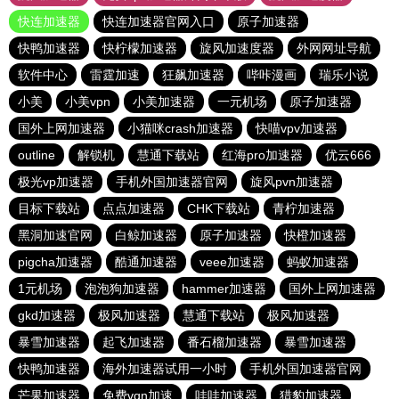
快连加速器
快连加速器官网入口
原子加速器
快鸭加速器
快柠檬加速器
旋风加速度器
外网网址导航
软件中心
雷霆加速
狂飙加速器
哔咔漫画
瑞乐小说
小美
小美vpn
小美加速器
一元机场
原子加速器
国外上网加速器
小猫咪crash加速器
快喵vpv加速器
outline
解锁机
慧通下载站
红海pro加速器
优云666
极光vp加速器
手机外国加速器官网
旋风pvn加速器
目标下载站
点点加速器
CHK下载站
青柠加速器
黑洞加速官网
白鲸加速器
原子加速器
快橙加速器
pigcha加速器
酷通加速器
veee加速器
蚂蚁加速器
1元机场
泡泡狗加速器
hammer加速器
国外上网加速器
gkd加速器
极风加速器
慧通下载站
极风加速器
暴雪加速器
起飞加速器
番石榴加速器
暴雪加速器
快鸭加速器
海外加速器试用一小时
手机外国加速器官网
芒果加速器
免费vqn加速
哇哇加速器
猎豹加速器