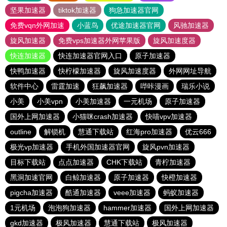
坚果加速器
tiktok加速器
狗急加速器官网
免费vqn外网加速
小蓝鸟
优途加速器官网
风驰加速器
旋风加速器
免费vps加速器外网苹果版
旋风加速度器
快连加速器
快连加速器官网入口
原子加速器
快鸭加速器
快柠檬加速器
旋风加速度器
外网网址导航
软件中心
雷霆加速
狂飙加速器
哔咔漫画
瑞乐小说
小美
小美vpn
小美加速器
一元机场
原子加速器
国外上网加速器
小猫咪crash加速器
快喵vpv加速器
outline
解锁机
慧通下载站
红海pro加速器
优云666
极光vp加速器
手机外国加速器官网
旋风pvn加速器
目标下载站
点点加速器
CHK下载站
青柠加速器
黑洞加速官网
白鲸加速器
原子加速器
快橙加速器
pigcha加速器
酷通加速器
veee加速器
蚂蚁加速器
1元机场
泡泡狗加速器
hammer加速器
国外上网加速器
gkd加速器
极风加速器
慧通下载站
极风加速器