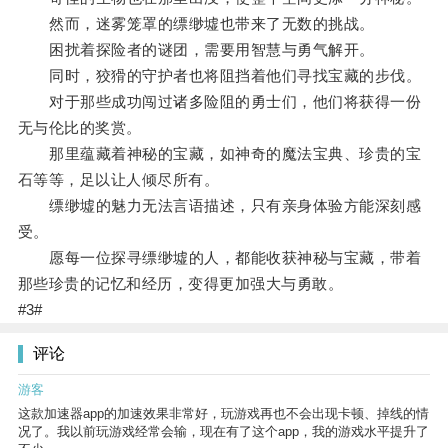
然而，迷雾笼罩的缥缈墟也带来了无数的挑战。
困扰着探险者的谜团，需要用智慧与勇气解开。
同时，狡猾的守护者也将阻挡着他们寻找宝藏的步伐。
对于那些成功闯过诸多险阻的勇士们，他们将获得一份
无与伦比的奖赏。
那里蕴藏着神秘的宝藏，如神奇的魔法宝典、珍贵的宝
石等等，足以让人倾尽所有。
缥缈墟的魅力无法言语描述，只有亲身体验方能深刻感
受。
愿每一位探寻缥缈墟的人，都能收获神秘与宝藏，带着
那些珍贵的记忆和经历，变得更加强大与勇敢。
#3#
评论
游客
这款加速器app的加速效果非常好，玩游戏再也不会出现卡顿、掉线的情
况了。我以前玩游戏经常会输，现在有了这个app，我的游戏水平提升了