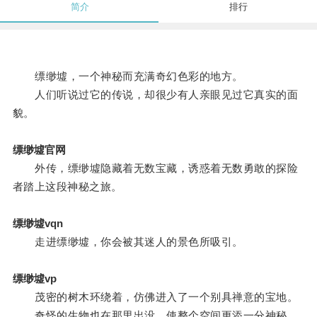
简介
排行
缥缈墟，一个神秘而充满奇幻色彩的地方。
人们听说过它的传说，却很少有人亲眼见过它真实的面
貌。
缥缈墟官网
外传，缥缈墟隐藏着无数宝藏，诱惑着无数勇敢的探险
者踏上这段神秘之旅。
缥缈墟vqn
走进缥缈墟，你会被其迷人的景色所吸引。
缥缈墟vp
茂密的树木环绕着，仿佛进入了一个别具禅意的宝地。
奇怪的生物也在那里出没，使整个空间更添一分神秘。