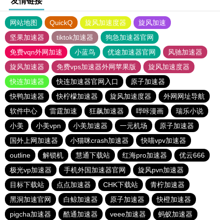
友情链接
网站地图
QuickQ
旋风加速度器
旋风加速
坚果加速器
tiktok加速器
狗急加速器官网
免费vqn外网加速
小蓝鸟
优途加速器官网
风驰加速器
旋风加速器
免费vps加速器外网苹果版
旋风加速度器
快连加速器
快连加速器官网入口
原子加速器
快鸭加速器
快柠檬加速器
旋风加速度器
外网网址导航
软件中心
雷霆加速
狂飙加速器
哔咔漫画
瑞乐小说
小美
小美vpn
小美加速器
一元机场
原子加速器
国外上网加速器
小猫咪crash加速器
快喵vpv加速器
outline
解锁机
慧通下载站
红海pro加速器
优云666
极光vp加速器
手机外国加速器官网
旋风pvn加速器
目标下载站
点点加速器
CHK下载站
青柠加速器
黑洞加速官网
白鲸加速器
原子加速器
快橙加速器
pigcha加速器
酷通加速器
veee加速器
蚂蚁加速器