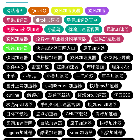
网站地图
QuickQ
旋风加速度器
旋风加速
坚果加速器
tiktok加速器
狗急加速器官网
免费vqn外网加速
小蓝鸟
优途加速器官网
风驰加速器
旋风加速器
免费vps加速器外网苹果版
旋风加速度器
快连加速器
快连加速器官网入口
原子加速器
快鸭加速器
快柠檬加速器
旋风加速度器
外网网址导航
软件中心
雷霆加速
狂飙加速器
哔咔漫画
瑞乐小说
小美
小美vpn
小美加速器
一元机场
原子加速器
国外上网加速器
小猫咪crash加速器
快喵vpv加速器
outline
解锁机
慧通下载站
红海pro加速器
优云666
极光vp加速器
手机外国加速器官网
旋风pvn加速器
目标下载站
点点加速器
CHK下载站
青柠加速器
黑洞加速官网
白鲸加速器
原子加速器
快橙加速器
pigcha加速器
酷通加速器
veee加速器
蚂蚁加速器