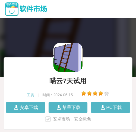
喵云7天试用
工具
|
时间：2024-06-15
|
安卓下载
苹果下载
PC下载
安卓市场，安全绿色