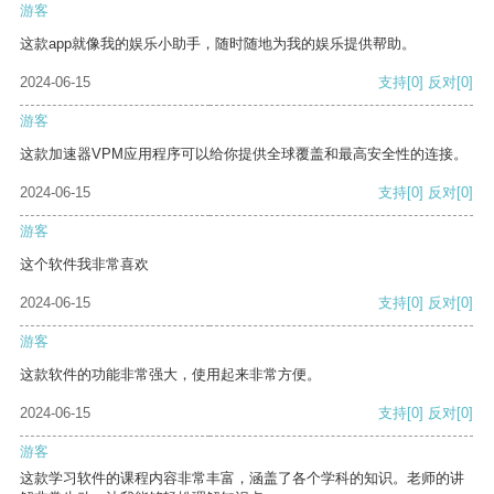
游客
这款app就像我的娱乐小助手，随时随地为我的娱乐提供帮助。
2024-06-15
支持
[0]
反对
[0]
游客
这款加速器VPM应用程序可以给你提供全球覆盖和最高安全性的连接。
2024-06-15
支持
[0]
反对
[0]
游客
这个软件我非常喜欢
2024-06-15
支持
[0]
反对
[0]
游客
这款软件的功能非常强大，使用起来非常方便。
2024-06-15
支持
[0]
反对
[0]
游客
这款学习软件的课程内容非常丰富，涵盖了各个学科的知识。老师的讲