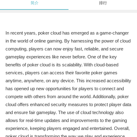
简介
排行
In recent years, poker cloud has emerged as a game-changer
in the world of online gaming. By harnessing the power of cloud
computing, players can now enjoy fast, reliable, and secure
gameplay experiences like never before. One of the key
benefits of poker cloud is its scalability. With cloud-based
services, players can access their favorite poker games
anytime, anywhere, on any device. This increased accessibility
has opened up new opportunities for players to connect and
compete with others from around the world. Additionally, poker
cloud offers enhanced security measures to protect player data
and ensure fair gameplay. The use of cloud technology also
allows for real-time updates and improvements to the gaming
experience, keeping players engaged and entertained. Overall,
poker cloud is transforming the way we play and experience