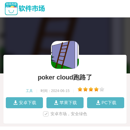
poker cloud跑路了
工具
|
时间：2024-06-15
|
安卓下载
苹果下载
PC下载
安卓市场，安全绿色