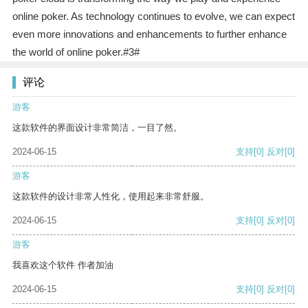
online poker. As technology continues to evolve, we can expect
even more innovations and enhancements to further enhance
the world of online poker.#3#
评论
游客
这款软件的界面设计非常简洁，一目了然。
2024-06-15
支持
[0]
反对
[0]
游客
这款软件的设计非常人性化，使用起来非常舒服。
2024-06-15
支持
[0]
反对
[0]
游客
我喜欢这个软件 作者加油
2024-06-15
支持
[0]
反对
[0]