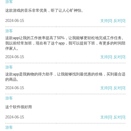
游客
这款游戏的音乐非常优美，听了让人心旷神怡。
2024-06-15
支持
[0]
反对
[0]
游客
这款app让我的工作效率提高了50%，让我能够更轻松地完成工作任务。
我以前经常加班，现在有了这个app，我可以提前下班，有更多的时间陪
伴家人。
2024-06-15
支持
[0]
反对
[0]
游客
这款app是我购物的得力助手，让我能够找到最优惠的价格，买到最合适
的商品。
2024-06-15
支持
[0]
反对
[0]
游客
这个软件很好用
2024-06-15
支持
[0]
反对
[0]
游客