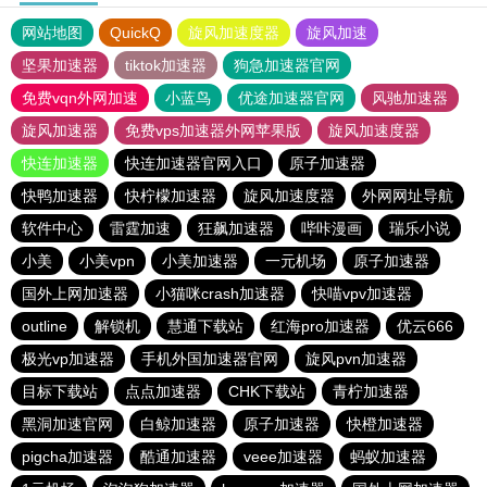
网站地图
QuickQ
旋风加速度器
旋风加速
坚果加速器
tiktok加速器
狗急加速器官网
免费vqn外网加速
小蓝鸟
优途加速器官网
风驰加速器
旋风加速器
免费vps加速器外网苹果版
旋风加速度器
快连加速器
快连加速器官网入口
原子加速器
快鸭加速器
快柠檬加速器
旋风加速度器
外网网址导航
软件中心
雷霆加速
狂飙加速器
哔咔漫画
瑞乐小说
小美
小美vpn
小美加速器
一元机场
原子加速器
国外上网加速器
小猫咪crash加速器
快喵vpv加速器
outline
解锁机
慧通下载站
红海pro加速器
优云666
极光vp加速器
手机外国加速器官网
旋风pvn加速器
目标下载站
点点加速器
CHK下载站
青柠加速器
黑洞加速官网
白鲸加速器
原子加速器
快橙加速器
pigcha加速器
酷通加速器
veee加速器
蚂蚁加速器