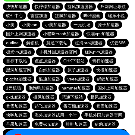
快鸭加速器
快柠檬加速器
旋风加速度器
外网网址导航
软件中心
雷霆加速
狂飙加速器
哔咔漫画
瑞乐小说
小美
小美vpn
小美加速器
一元机场
原子加速器
国外上网加速器
小猫咪crash加速器
快喵vpv加速器
outline
解锁机
慧通下载站
红海pro加速器
优云666
极光vp加速器
手机外国加速器官网
旋风pvn加速器
目标下载站
点点加速器
CHK下载站
青柠加速器
黑洞加速官网
白鲸加速器
原子加速器
快橙加速器
pigcha加速器
酷通加速器
veee加速器
蚂蚁加速器
1元机场
泡泡狗加速器
hammer加速器
国外上网加速器
gkd加速器
极风加速器
慧通下载站
极风加速器
暴雪加速器
起飞加速器
番石榴加速器
暴雪加速器
快鸭加速器
海外加速器试用一小时
手机外国加速器官网
芒果加速器
免费vqn加速
哇哇加速器
猎豹加速器
gkd加速器
荔枝加速器
暴雪加速器
十大免费加速神器