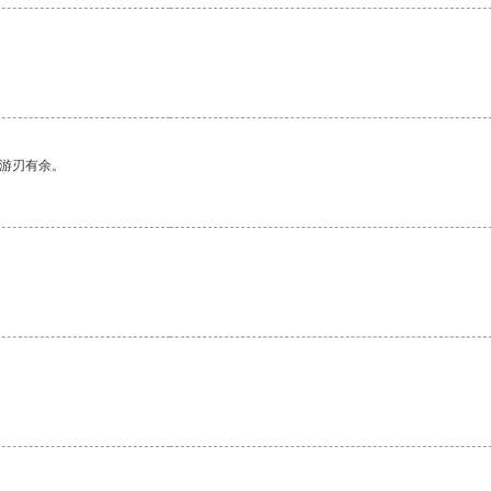
。
中游刃有余。