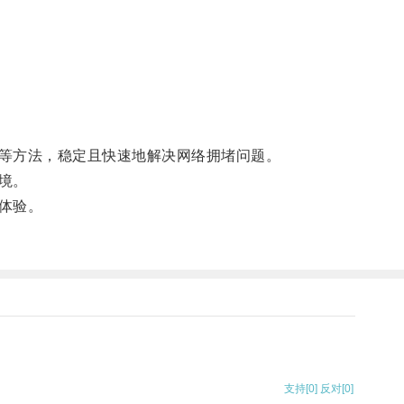
等方法，稳定且快速地解决网络拥堵问题。
境。
体验。
支持
[0]
反对
[0]