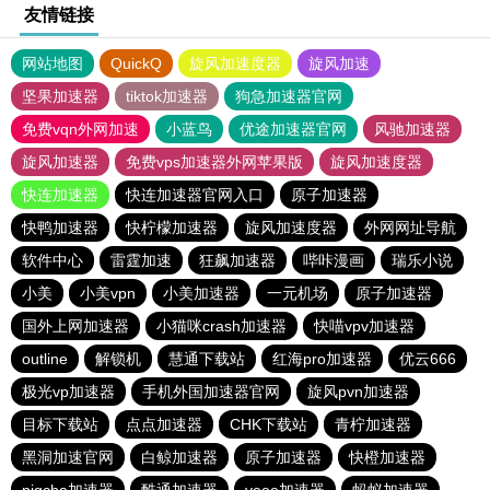
友情链接
网站地图
QuickQ
旋风加速度器
旋风加速
坚果加速器
tiktok加速器
狗急加速器官网
免费vqn外网加速
小蓝鸟
优途加速器官网
风驰加速器
旋风加速器
免费vps加速器外网苹果版
旋风加速度器
快连加速器
快连加速器官网入口
原子加速器
快鸭加速器
快柠檬加速器
旋风加速度器
外网网址导航
软件中心
雷霆加速
狂飙加速器
哔咔漫画
瑞乐小说
小美
小美vpn
小美加速器
一元机场
原子加速器
国外上网加速器
小猫咪crash加速器
快喵vpv加速器
outline
解锁机
慧通下载站
红海pro加速器
优云666
极光vp加速器
手机外国加速器官网
旋风pvn加速器
目标下载站
点点加速器
CHK下载站
青柠加速器
黑洞加速官网
白鲸加速器
原子加速器
快橙加速器