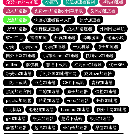
免费vqn外网加速
小蓝鸟
优途加速器官网
风驰加速器
旋风加速器
免费vps加速器外网苹果版
旋风加速度器
快连加速器
快连加速器官网入口
原子加速器
快鸭加速器
快柠檬加速器
旋风加速度器
外网网址导航
软件中心
雷霆加速
狂飙加速器
哔咔漫画
瑞乐小说
小美
小美vpn
小美加速器
一元机场
原子加速器
国外上网加速器
小猫咪crash加速器
快喵vpv加速器
outline
解锁机
慧通下载站
红海pro加速器
优云666
极光vp加速器
手机外国加速器官网
旋风pvn加速器
目标下载站
点点加速器
CHK下载站
青柠加速器
黑洞加速官网
白鲸加速器
原子加速器
快橙加速器
pigcha加速器
酷通加速器
veee加速器
蚂蚁加速器
1元机场
泡泡狗加速器
hammer加速器
国外上网加速器
gkd加速器
极风加速器
慧通下载站
极风加速器
暴雪加速器
起飞加速器
番石榴加速器
暴雪加速器