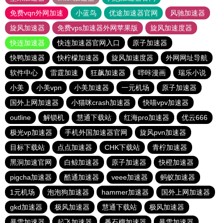
免费vqn外网加速
小蓝鸟
优途加速器官网
风驰加速器
旋风加速器
免费vps加速器外网苹果版
旋风加速度器
快连加速器
快连加速器官网入口
原子加速器
快鸭加速器
快柠檬加速器
旋风加速度器
外网网址导航
软件中心
雷霆加速
狂飙加速器
哔咔漫画
瑞乐小说
小美
小美vpn
小美加速器
一元机场
原子加速器
国外上网加速器
小猫咪crash加速器
快喵vpv加速器
outline
解锁机
慧通下载站
红海pro加速器
优云666
极光vp加速器
手机外国加速器官网
旋风pvn加速器
目标下载站
点点加速器
CHK下载站
青柠加速器
黑洞加速官网
白鲸加速器
原子加速器
快橙加速器
pigcha加速器
酷通加速器
veee加速器
蚂蚁加速器
1元机场
泡泡狗加速器
hammer加速器
国外上网加速器
gkd加速器
极风加速器
慧通下载站
极风加速器
暴雪加速器
起飞加速器
番石榴加速器
暴雪加速器