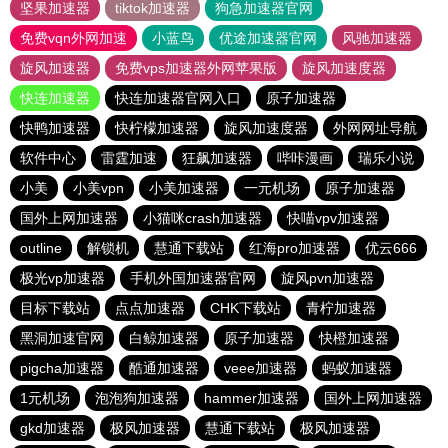
坚果加速器
tiktok加速器
狗急加速器官网
免费vqn外网加速
小蓝鸟
优途加速器官网
风驰加速器
旋风加速器
免费vps加速器外网苹果版
旋风加速度器
快连加速器
快连加速器官网入口
原子加速器
快鸭加速器
快柠檬加速器
旋风加速度器
外网网址导航
软件中心
雷霆加速
狂飙加速器
哔咔漫画
瑞乐小说
小美
小美vpn
小美加速器
一元机场
原子加速器
国外上网加速器
小猫咪crash加速器
快喵vpv加速器
outline
解锁机
慧通下载站
红海pro加速器
优云666
极光vp加速器
手机外国加速器官网
旋风pvn加速器
目标下载站
点点加速器
CHK下载站
青柠加速器
黑洞加速官网
白鲸加速器
原子加速器
快橙加速器
pigcha加速器
酷通加速器
veee加速器
蚂蚁加速器
1元机场
泡泡狗加速器
hammer加速器
国外上网加速器
gkd加速器
极风加速器
慧通下载站
极风加速器