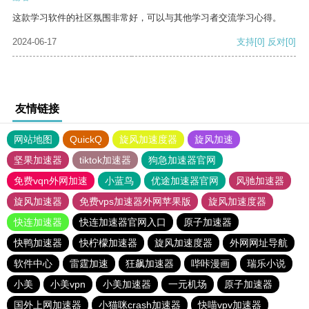
这款学习软件的社区氛围非常好，可以与其他学习者交流学习心得。
2024-06-17
支持
[0]
反对
[0]
友情链接
网站地图
QuickQ
旋风加速度器
旋风加速
坚果加速器
tiktok加速器
狗急加速器官网
免费vqn外网加速
小蓝鸟
优途加速器官网
风驰加速器
旋风加速器
免费vps加速器外网苹果版
旋风加速度器
快连加速器
快连加速器官网入口
原子加速器
快鸭加速器
快柠檬加速器
旋风加速度器
外网网址导航
软件中心
雷霆加速
狂飙加速器
哔咔漫画
瑞乐小说
小美
小美vpn
小美加速器
一元机场
原子加速器
国外上网加速器
小猫咪crash加速器
快喵vpv加速器