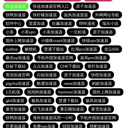
快连加速器
快连加速器官网入口
原子加速器
快鸭加速器
快柠檬加速器
旋风加速度器
外网网址导航
软件中心
雷霆加速
狂飙加速器
哔咔漫画
瑞乐小说
小美
小美vpn
小美加速器
一元机场
原子加速器
国外上网加速器
小猫咪crash加速器
快喵vpv加速器
outline
解锁机
慧通下载站
红海pro加速器
优云666
极光vp加速器
手机外国加速器官网
旋风pvn加速器
目标下载站
点点加速器
CHK下载站
青柠加速器
黑洞加速官网
白鲸加速器
原子加速器
快橙加速器
pigcha加速器
酷通加速器
veee加速器
蚂蚁加速器
1元机场
泡泡狗加速器
hammer加速器
国外上网加速器
gkd加速器
极风加速器
慧通下载站
极风加速器
暴雪加速器
起飞加速器
番石榴加速器
暴雪加速器
快鸭加速器
海外加速器试用一小时
手机外国加速器官网
芒果加速器
免费vqn加速
哇哇加速器
猎豹加速器