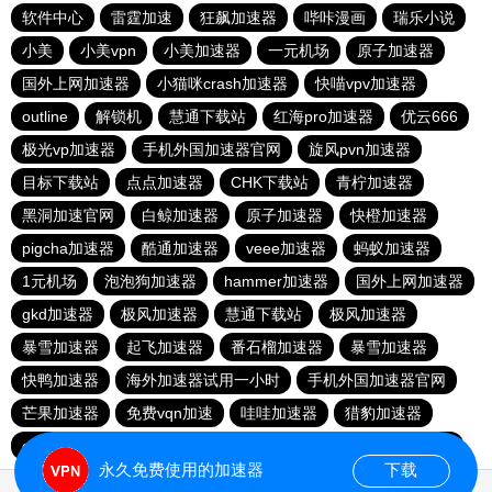
软件中心
雷霆加速
狂飙加速器
哔咔漫画
瑞乐小说
小美
小美vpn
小美加速器
一元机场
原子加速器
国外上网加速器
小猫咪crash加速器
快喵vpv加速器
outline
解锁机
慧通下载站
红海pro加速器
优云666
极光vp加速器
手机外国加速器官网
旋风pvn加速器
目标下载站
点点加速器
CHK下载站
青柠加速器
黑洞加速官网
白鲸加速器
原子加速器
快橙加速器
pigcha加速器
酷通加速器
veee加速器
蚂蚁加速器
1元机场
泡泡狗加速器
hammer加速器
国外上网加速器
gkd加速器
极风加速器
慧通下载站
极风加速器
暴雪加速器
起飞加速器
番石榴加速器
暴雪加速器
快鸭加速器
海外加速器试用一小时
手机外国加速器官网
芒果加速器
免费vqn加速
哇哇加速器
猎豹加速器
gkd加速器
荔枝加速器
暴雪加速器
十大免费加速神器
永久免费使用的加速器
下载