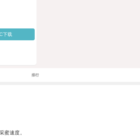
PC下载
排行
采蜜速度。