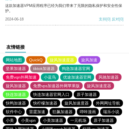
这款加速器VPM应用程序已经为我们带来了无限的隐私保护和安全性保
护。
2024-06-18
支持
[0]
反对
[0]
友情链接
网站地图
QuickQ
旋风加速度器
旋风加速
坚果加速器
tiktok加速器
狗急加速器官网
免费vqn外网加速
小蓝鸟
优途加速器官网
风驰加速器
旋风加速器
免费vps加速器外网苹果版
旋风加速度器
快连加速器
快连加速器官网入口
原子加速器
快鸭加速器
快柠檬加速器
旋风加速度器
外网网址导航
软件中心
雷霆加速
狂飙加速器
哔咔漫画
瑞乐小说
小美
小美vpn
小美加速器
一元机场
原子加速器