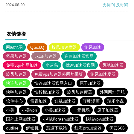
2024-06-20
支持
[0]
反对
[0]
友情链接
网站地图
QuickQ
旋风加速度器
旋风加速
坚果加速器
tiktok加速器
狗急加速器官网
免费vqn外网加速
小蓝鸟
优途加速器官网
风驰加速器
旋风加速器
免费vps加速器外网苹果版
旋风加速度器
快连加速器
快连加速器官网入口
原子加速器
快鸭加速器
快柠檬加速器
旋风加速度器
外网网址导航
软件中心
雷霆加速
狂飙加速器
哔咔漫画
瑞乐小说
小美
小美vpn
小美加速器
一元机场
原子加速器
国外上网加速器
小猫咪crash加速器
快喵vpv加速器
outline
解锁机
慧通下载站
红海pro加速器
优云666