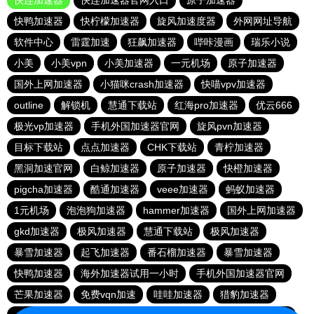
快连加速器
快连加速器官网入口
原子加速器
快鸭加速器
快柠檬加速器
旋风加速度器
外网网址导航
软件中心
雷霆加速
狂飙加速器
哔咔漫画
瑞乐小说
小美
小美vpn
小美加速器
一元机场
原子加速器
国外上网加速器
小猫咪crash加速器
快喵vpv加速器
outline
解锁机
慧通下载站
红海pro加速器
优云666
极光vp加速器
手机外国加速器官网
旋风pvn加速器
目标下载站
点点加速器
CHK下载站
青柠加速器
黑洞加速官网
白鲸加速器
原子加速器
快橙加速器
pigcha加速器
酷通加速器
veee加速器
蚂蚁加速器
1元机场
泡泡狗加速器
hammer加速器
国外上网加速器
gkd加速器
极风加速器
慧通下载站
极风加速器
暴雪加速器
起飞加速器
番石榴加速器
暴雪加速器
快鸭加速器
海外加速器试用一小时
手机外国加速器官网
芒果加速器
免费vqn加速
哇哇加速器
猎豹加速器