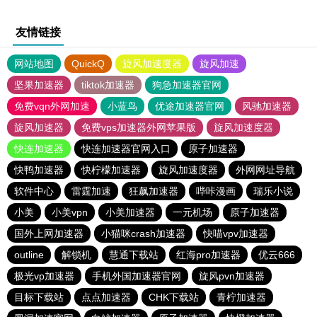
友情链接
网站地图
QuickQ
旋风加速度器
旋风加速
坚果加速器
tiktok加速器
狗急加速器官网
免费vqn外网加速
小蓝鸟
优途加速器官网
风驰加速器
旋风加速器
免费vps加速器外网苹果版
旋风加速度器
快连加速器
快连加速器官网入口
原子加速器
快鸭加速器
快柠檬加速器
旋风加速度器
外网网址导航
软件中心
雷霆加速
狂飙加速器
哔咔漫画
瑞乐小说
小美
小美vpn
小美加速器
一元机场
原子加速器
国外上网加速器
小猫咪crash加速器
快喵vpv加速器
outline
解锁机
慧通下载站
红海pro加速器
优云666
极光vp加速器
手机外国加速器官网
旋风pvn加速器
目标下载站
点点加速器
CHK下载站
青柠加速器