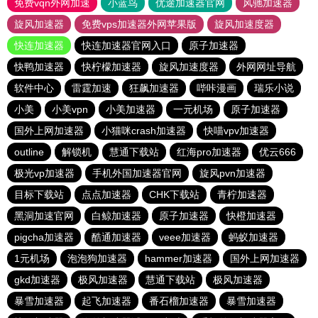
免费vqn外网加速
小蓝鸟
优途加速器官网
风驰加速器
旋风加速器
免费vps加速器外网苹果版
旋风加速度器
快连加速器
快连加速器官网入口
原子加速器
快鸭加速器
快柠檬加速器
旋风加速度器
外网网址导航
软件中心
雷霆加速
狂飙加速器
哔咔漫画
瑞乐小说
小美
小美vpn
小美加速器
一元机场
原子加速器
国外上网加速器
小猫咪crash加速器
快喵vpv加速器
outline
解锁机
慧通下载站
红海pro加速器
优云666
极光vp加速器
手机外国加速器官网
旋风pvn加速器
目标下载站
点点加速器
CHK下载站
青柠加速器
黑洞加速官网
白鲸加速器
原子加速器
快橙加速器
pigcha加速器
酷通加速器
veee加速器
蚂蚁加速器
1元机场
泡泡狗加速器
hammer加速器
国外上网加速器
gkd加速器
极风加速器
慧通下载站
极风加速器
暴雪加速器
起飞加速器
番石榴加速器
暴雪加速器