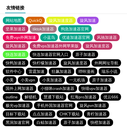
友情链接
网站地图
QuickQ
旋风加速度器
旋风加速
坚果加速器
tiktok加速器
狗急加速器官网
免费vqn外网加速
小蓝鸟
优途加速器官网
风驰加速器
旋风加速器
免费vps加速器外网苹果版
旋风加速度器
快连加速器
快连加速器官网入口
原子加速器
快鸭加速器
快柠檬加速器
旋风加速度器
外网网址导航
软件中心
雷霆加速
狂飙加速器
哔咔漫画
瑞乐小说
小美
小美vpn
小美加速器
一元机场
原子加速器
国外上网加速器
小猫咪crash加速器
快喵vpv加速器
outline
解锁机
慧通下载站
红海pro加速器
优云666
极光vp加速器
手机外国加速器官网
旋风pvn加速器
目标下载站
点点加速器
CHK下载站
青柠加速器
黑洞加速官网
白鲸加速器
原子加速器
快橙加速器