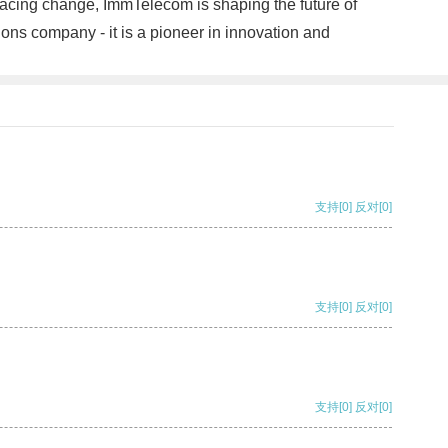
racing change, ImmTelecom is shaping the future of
ons company - it is a pioneer in innovation and
支持
[0]
反对
[0]
支持
[0]
反对
[0]
支持
[0]
反对
[0]