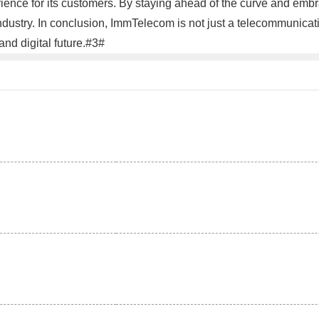
ence for its customers. By staying ahead of the curve and emb
dustry. In conclusion, ImmTelecom is not just a telecommunicati
nd digital future.#3#