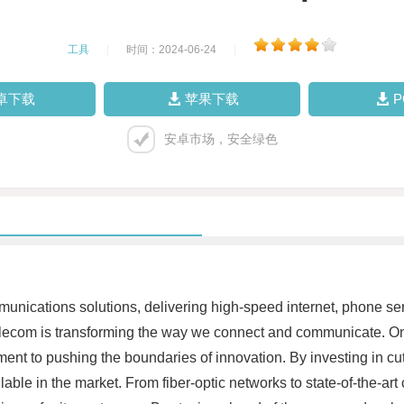
工具
|
时间：2024-06-24
|
卓下载
苹果下载
安卓市场，安全绿色
unications solutions, delivering high-speed internet, phone ser
elecom is transforming the way we connect and communicate. On
ment to pushing the boundaries of innovation. By investing in 
able in the market. From fiber-optic networks to state-of-the-ar