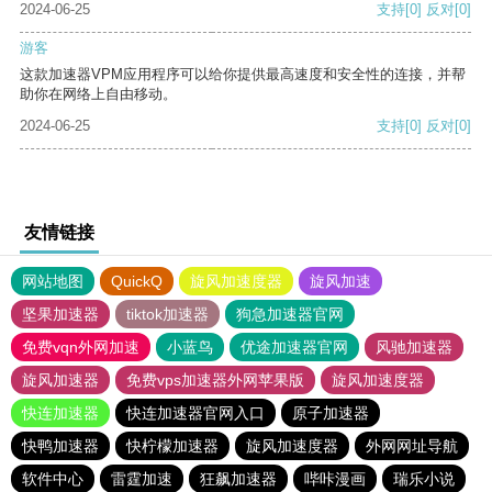
2024-06-25
支持
[0]
反对
[0]
游客
这款加速器VPM应用程序可以给你提供最高速度和安全性的连接，并帮
助你在网络上自由移动。
2024-06-25
支持
[0]
反对
[0]
友情链接
网站地图
QuickQ
旋风加速度器
旋风加速
坚果加速器
tiktok加速器
狗急加速器官网
免费vqn外网加速
小蓝鸟
优途加速器官网
风驰加速器
旋风加速器
免费vps加速器外网苹果版
旋风加速度器
快连加速器
快连加速器官网入口
原子加速器
快鸭加速器
快柠檬加速器
旋风加速度器
外网网址导航
软件中心
雷霆加速
狂飙加速器
哔咔漫画
瑞乐小说