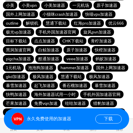
小美
小美vpn
小美加速器
一元机场
原子加速器
国外上网加速器
小猫咪crash加速器
快喵vpv加速器
outline
解锁机
慧通下载站
红海pro加速器
优云666
极光vp加速器
手机外国加速器官网
旋风pvn加速器
目标下载站
点点加速器
CHK下载站
青柠加速器
黑洞加速官网
白鲸加速器
原子加速器
快橙加速器
pigcha加速器
酷通加速器
veee加速器
蚂蚁加速器
1元机场
泡泡狗加速器
hammer加速器
国外上网加速器
gkd加速器
极风加速器
慧通下载站
极风加速器
暴雪加速器
起飞加速器
番石榴加速器
暴雪加速器
快鸭加速器
海外加速器试用一小时
手机外国加速器官网
芒果加速器
免费vqn加速
哇哇加速器
猎豹加速器
gkd加速器
荔枝加速器
暴雪加速器
十大免费加速神器
永久免费使用的加速器
下载
0.052816s
首页
安卓
苹果
排行
推荐