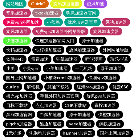
网站地图
QuickQ
旋风加速度器
旋风加速
坚果加速器
tiktok加速器
狗急加速器官网
免费vqn外网加速
小蓝鸟
优途加速器官网
风驰加速器
旋风加速器
免费vps加速器外网苹果版
旋风加速度器
快连加速器
快连加速器官网入口
原子加速器
快鸭加速器
快柠檬加速器
旋风加速度器
外网网址导航
软件中心
雷霆加速
狂飙加速器
哔咔漫画
瑞乐小说
小美
小美vpn
小美加速器
一元机场
原子加速器
国外上网加速器
小猫咪crash加速器
快喵vpv加速器
outline
解锁机
慧通下载站
红海pro加速器
优云666
极光vp加速器
手机外国加速器官网
旋风pvn加速器
目标下载站
点点加速器
CHK下载站
青柠加速器
黑洞加速官网
白鲸加速器
原子加速器
快橙加速器
pigcha加速器
酷通加速器
veee加速器
蚂蚁加速器
1元机场
泡泡狗加速器
hammer加速器
国外上网加速器