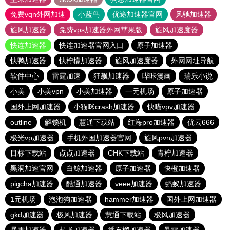
免费vqn外网加速
小蓝鸟
优途加速器官网
风驰加速器
旋风加速器
免费vps加速器外网苹果版
旋风加速度器
快连加速器
快连加速器官网入口
原子加速器
快鸭加速器
快柠檬加速器
旋风加速度器
外网网址导航
软件中心
雷霆加速
狂飙加速器
哔咔漫画
瑞乐小说
小美
小美vpn
小美加速器
一元机场
原子加速器
国外上网加速器
小猫咪crash加速器
快喵vpv加速器
outline
解锁机
慧通下载站
红海pro加速器
优云666
极光vp加速器
手机外国加速器官网
旋风pvn加速器
目标下载站
点点加速器
CHK下载站
青柠加速器
黑洞加速官网
白鲸加速器
原子加速器
快橙加速器
pigcha加速器
酷通加速器
veee加速器
蚂蚁加速器
1元机场
泡泡狗加速器
hammer加速器
国外上网加速器
gkd加速器
极风加速器
慧通下载站
极风加速器