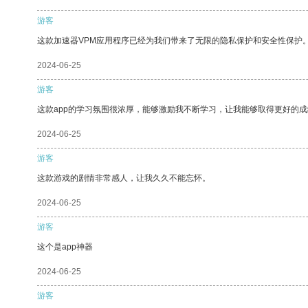
游客
这款加速器VPM应用程序已经为我们带来了无限的隐私保护和安全性保护
2024-06-25
游客
这款app的学习氛围很浓厚，能够激励我不断学习，让我能够取得更好的成
2024-06-25
游客
这款游戏的剧情非常感人，让我久久不能忘怀。
2024-06-25
游客
这个是app神器
2024-06-25
游客