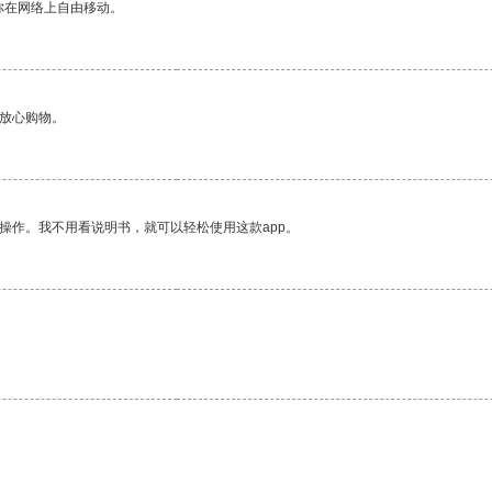
你在网络上自由移动。
够放心购物。
操作。我不用看说明书，就可以轻松使用这款app。