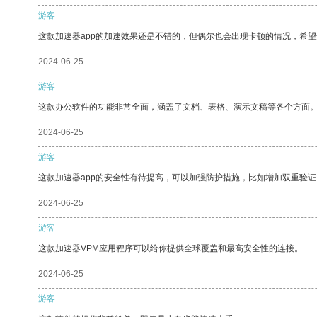
游客
这款加速器app的加速效果还是不错的，但偶尔也会出现卡顿的情况，希
2024-06-25
游客
这款办公软件的功能非常全面，涵盖了文档、表格、演示文稿等各个方面
2024-06-25
游客
这款加速器app的安全性有待提高，可以加强防护措施，比如增加双重验证
2024-06-25
游客
这款加速器VPM应用程序可以给你提供全球覆盖和最高安全性的连接。
2024-06-25
游客