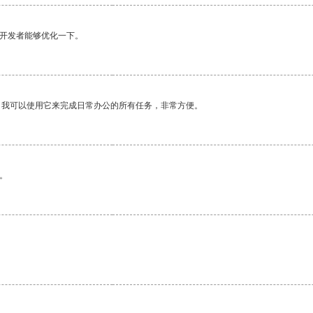
望开发者能够优化一下。
。我可以使用它来完成日常办公的所有任务，非常方便。
。