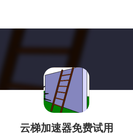
云梯加速器免费试用