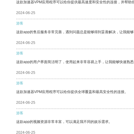
这款加速器VPM应用程序可以给你提供最高速度和安全性的连接，并帮助
2024-06-25
游客
这款app的售后服务非常完善，遇到问题总是能够得到妥善解决，让我能
2024-06-25
游客
这款app的用户界面简洁明了，使用起来非常容易上手，让我能够快速熟悉
2024-06-25
游客
这款加速器VPM应用程序可以给你提供全球覆盖和最高安全性的连接。
2024-06-25
游客
这款app的视频资源非常丰富，可以满足我不同的娱乐需求。
2024-06-25