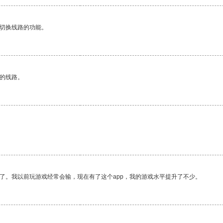
动切换线路的功能。
区的线路。
了。我以前玩游戏经常会输，现在有了这个app，我的游戏水平提升了不少。