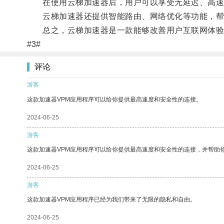
在使用云梯加速器后，用户可以享受无延迟、高速稳
云梯加速器还提供智能路由、网络优化等功能，帮
总之，云梯加速器是一款能够改善用户互联网体验
#3#
评论
游客
这款加速器VPM应用程序可以给你提供最高速度和安全性的连接。
2024-06-25
游客
这款加速器VPM应用程序可以给你提供最高速度和安全性的连接，并帮助
2024-06-25
游客
这款加速器VPM应用程序已经为我们带来了无限的隐私和自由。
2024-06-25