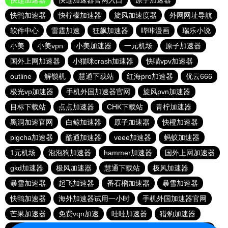
快连加速器
快连加速器官网入口
原子加速器
快鸭加速器
快柠檬加速器
旋风加速度器
外网网址导航
软件中心
雷霆加速
狂飙加速器
哔咔漫画
瑞乐小说
小美
小美vpn
小美加速器
一元机场
原子加速器
国外上网加速器
小猫咪crash加速器
快喵vpv加速器
outline
解锁机
慧通下载站
红海pro加速器
优云666
极光vp加速器
手机外国加速器官网
旋风pvn加速器
目标下载站
点点加速器
CHK下载站
青柠加速器
黑洞加速官网
白鲸加速器
原子加速器
快橙加速器
pigcha加速器
酷通加速器
veee加速器
蚂蚁加速器
1元机场
泡泡狗加速器
hammer加速器
国外上网加速器
gkd加速器
极风加速器
慧通下载站
极风加速器
暴雪加速器
起飞加速器
番石榴加速器
暴雪加速器
快鸭加速器
海外加速器试用一小时
手机外国加速器官网
芒果加速器
免费vqn加速
哇哇加速器
猎豹加速器