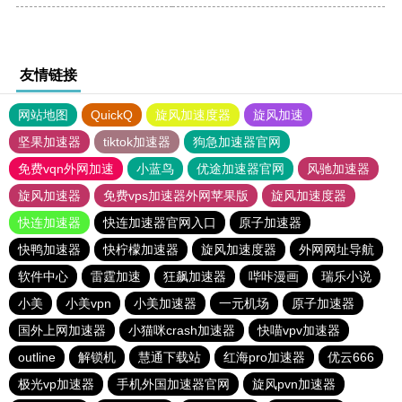
友情链接
网站地图
QuickQ
旋风加速度器
旋风加速
坚果加速器
tiktok加速器
狗急加速器官网
免费vqn外网加速
小蓝鸟
优途加速器官网
风驰加速器
旋风加速器
免费vps加速器外网苹果版
旋风加速度器
快连加速器
快连加速器官网入口
原子加速器
快鸭加速器
快柠檬加速器
旋风加速度器
外网网址导航
软件中心
雷霆加速
狂飙加速器
哔咔漫画
瑞乐小说
小美
小美vpn
小美加速器
一元机场
原子加速器
国外上网加速器
小猫咪crash加速器
快喵vpv加速器
outline
解锁机
慧通下载站
红海pro加速器
优云666
极光vp加速器
手机外国加速器官网
旋风pvn加速器