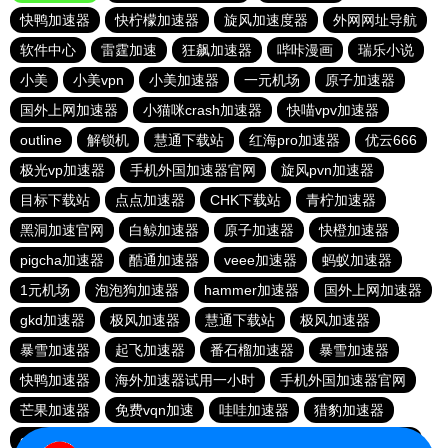
快鸭加速器
快柠檬加速器
旋风加速度器
外网网址导航
软件中心
雷霆加速
狂飙加速器
哔咔漫画
瑞乐小说
小美
小美vpn
小美加速器
一元机场
原子加速器
国外上网加速器
小猫咪crash加速器
快喵vpv加速器
outline
解锁机
慧通下载站
红海pro加速器
优云666
极光vp加速器
手机外国加速器官网
旋风pvn加速器
目标下载站
点点加速器
CHK下载站
青柠加速器
黑洞加速官网
白鲸加速器
原子加速器
快橙加速器
pigcha加速器
酷通加速器
veee加速器
蚂蚁加速器
1元机场
泡泡狗加速器
hammer加速器
国外上网加速器
gkd加速器
极风加速器
慧通下载站
极风加速器
暴雪加速器
起飞加速器
番石榴加速器
暴雪加速器
快鸭加速器
海外加速器试用一小时
手机外国加速器官网
芒果加速器
免费vqn加速
哇哇加速器
猎豹加速器
gkd加速器
荔枝加速器
暴雪加速器
十大免费加速神器