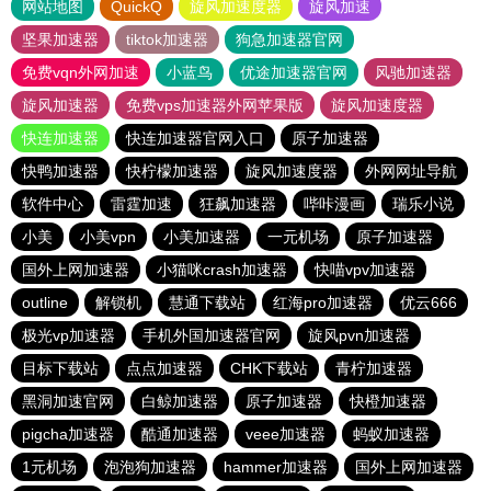
网站地图
QuickQ
旋风加速度器
旋风加速
坚果加速器
tiktok加速器
狗急加速器官网
免费vqn外网加速
小蓝鸟
优途加速器官网
风驰加速器
旋风加速器
免费vps加速器外网苹果版
旋风加速度器
快连加速器
快连加速器官网入口
原子加速器
快鸭加速器
快柠檬加速器
旋风加速度器
外网网址导航
软件中心
雷霆加速
狂飙加速器
哔咔漫画
瑞乐小说
小美
小美vpn
小美加速器
一元机场
原子加速器
国外上网加速器
小猫咪crash加速器
快喵vpv加速器
outline
解锁机
慧通下载站
红海pro加速器
优云666
极光vp加速器
手机外国加速器官网
旋风pvn加速器
目标下载站
点点加速器
CHK下载站
青柠加速器
黑洞加速官网
白鲸加速器
原子加速器
快橙加速器
pigcha加速器
酷通加速器
veee加速器
蚂蚁加速器
1元机场
泡泡狗加速器
hammer加速器
国外上网加速器