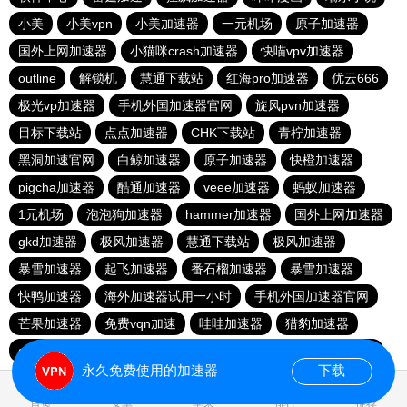
小美
小美vpn
小美加速器
一元机场
原子加速器
国外上网加速器
小猫咪crash加速器
快喵vpv加速器
outline
解锁机
慧通下载站
红海pro加速器
优云666
极光vp加速器
手机外国加速器官网
旋风pvn加速器
目标下载站
点点加速器
CHK下载站
青柠加速器
黑洞加速官网
白鲸加速器
原子加速器
快橙加速器
pigcha加速器
酷通加速器
veee加速器
蚂蚁加速器
1元机场
泡泡狗加速器
hammer加速器
国外上网加速器
gkd加速器
极风加速器
慧通下载站
极风加速器
暴雪加速器
起飞加速器
番石榴加速器
暴雪加速器
快鸭加速器
海外加速器试用一小时
手机外国加速器官网
芒果加速器
免费vqn加速
哇哇加速器
猎豹加速器
gkd加速器
荔枝加速器
暴雪加速器
十大免费加速神器
永久免费使用的加速器
下载
0.044836s
首页
安卓
苹果
排行
推荐