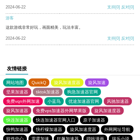
2024-06-22
支持
[0]
反对
[0]
游客
这款游戏非常好玩，画面精美，玩法丰富。
2024-06-22
支持
[0]
反对
[0]
友情链接
网站地图
QuickQ
旋风加速度器
旋风加速
坚果加速器
tiktok加速器
狗急加速器官网
免费vqn外网加速
小蓝鸟
优途加速器官网
风驰加速器
旋风加速器
免费vps加速器外网苹果版
旋风加速度器
快连加速器
快连加速器官网入口
原子加速器
快鸭加速器
快柠檬加速器
旋风加速度器
外网网址导航
软件中心
雷霆加速
狂飙加速器
哔咔漫画
瑞乐小说